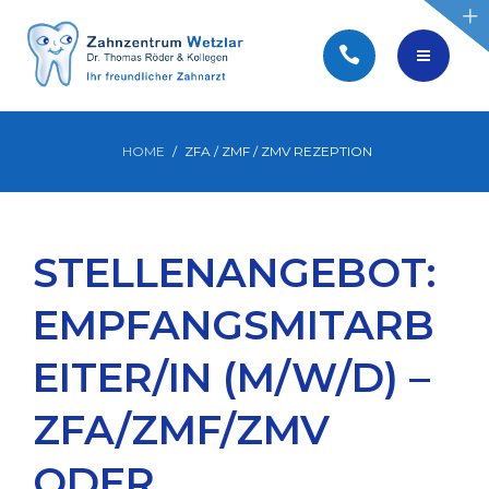
BEWERBEN
PRAXIS WEBSEITEN
WIR SUCHEN SIE!
HOME
ZFA / ZMF / ZMV REZEPTION
STELLENANGEBOTE
STELLENANGEBOT:
BEWERBEN
EMPFANGSMITARB
PRAXIS WEBSEITEN
EITER/IN (M/W/D) –
ZFA/ZMF/ZMV
ODER