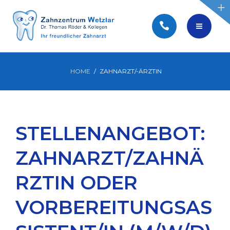
BEWERBEN
PRAXIS WEBSEITEN
WIR SUCHEN SIE!
HOME
ZAHNARZT/-ÄRZTIN
STELLENANGEBOTE
STELLENANGEBOT:
BEWERBEN
ZAHNARZT/ZAHNÄ
PRAXIS WEBSEITEN
RZTIN ODER
VORBEREITUNGSAS