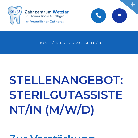
BEWERBEN
PRAXIS WEBSEITEN
WIR SUCHEN SIE!
HOME
STERILGUTASSISTENT/IN
STELLENANGEBOTE
STELLENANGEBOT:
BEWERBEN
STERILGUTASSISTE
PRAXIS WEBSEITEN
NT/IN (M/W/D)