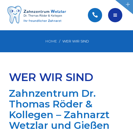
BEWERBEN
PRAXIS WEBSEITEN
WIR SUCHEN SIE!
HOME
WER WIR SIND
STELLENANGEBOTE
WER WIR SIND
BEWERBEN
Zahnzentrum Dr.
PRAXIS WEBSEITEN
Thomas Röder &
Kollegen – Zahnarzt
Wetzlar und Gießen